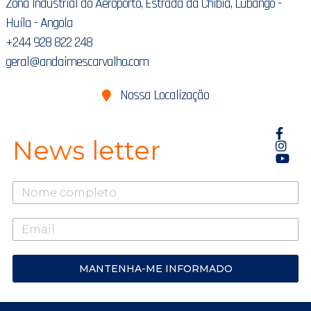
Zona Industrial do Aeroporto, Estrada da Chibia, Lubango -
Huíla - Angola
+244 928 822 248
geral@andaimescarvalho.com
Nossa Localização
News letter
O
seu
nome
o
seu
mail
MANTENHA-ME INFORMADO