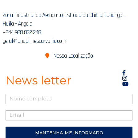
Zona Industrial do Aeroporto, Estrada da Chibia, Lubango -
Huíla - Angola
+244 928 822 248
geral@andaimescarvalho.com
Nossa Localização
News letter
O
seu
nome
o
seu
mail
MANTENHA-ME INFORMADO